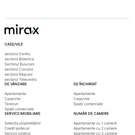
CASE/VILE
sectorul Centru
sectorul Botanica
Sectorul Buiucani
sectorul Ciocana
sectorul Râșcani
sectorul Telecentru
DE VÂNZARE
DE ÎNCHIRIAT
Apartamente
Apartamente
Case/vile
Case/vile
Terenuri
Spații comerciale
Spații comerciale
SERVICII IMOBILIARE
NUMĂR DE CAMERE
Selecția proprietăților
Apartamente cu 1 cameră
Credit ipotecar
Apartamente cu 2 camere
Servicii juridice
Apartamente cu 3 camere