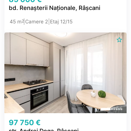
bd. Renașterii Naționale, Râșcani
2
45 m
Camere 2
Etaj 12/15
97 750 €
str. Andrei Doga, Râșcani