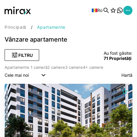
Ro
Principală
Apartamente
Vânzare apartamente
Au fost găsite:
FILTRU
71
Proprietăți
Apartamente 1 cameră
2 camere
3 camere
4+ camere
Cele mai noi
Hartă