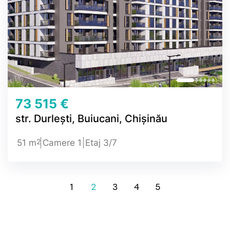
73 515 €
str. Durlești, Buiucani, Chișinău
2
51 m
Camere 1
Etaj 3/7
1
2
3
4
5