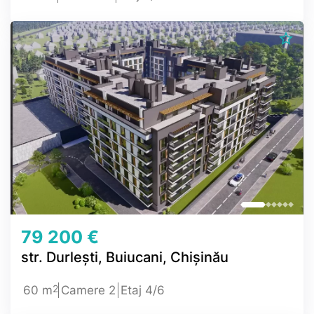
79 200 €
str. Durlești, Buiucani, Chișinău
2
60 m
Camere 2
Etaj 4/6