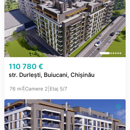
110 780 €
str. Durlești, Buiucani, Chișinău
2
76 m
Camere 2
Etaj 5/7