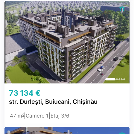
73 134 €
str. Durlești, Buiucani, Chișinău
2
47 m
Camere 1
Etaj 3/6