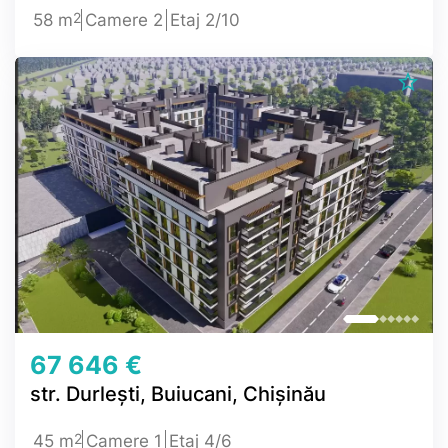
2
58 m
Camere 2
Etaj 2/10
67 646 €
str. Durlești, Buiucani, Chișinău
2
45 m
Camere 1
Etaj 4/6