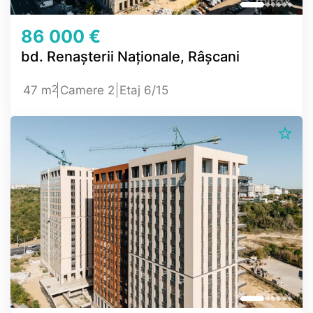
86 000 €
bd. Renașterii Naționale, Râșcani
2
47 m
Camere 2
Etaj 6/15