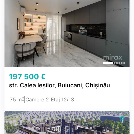
197 500 €
str. Calea Ieșilor, Buiucani, Chișinău
2
75 m
Camere 2
Etaj 12/13