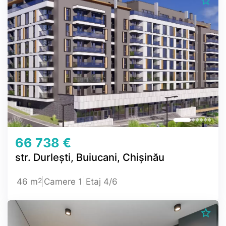
66 738 €
str. Durlești, Buiucani, Chișinău
2
46 m
Camere 1
Etaj 4/6