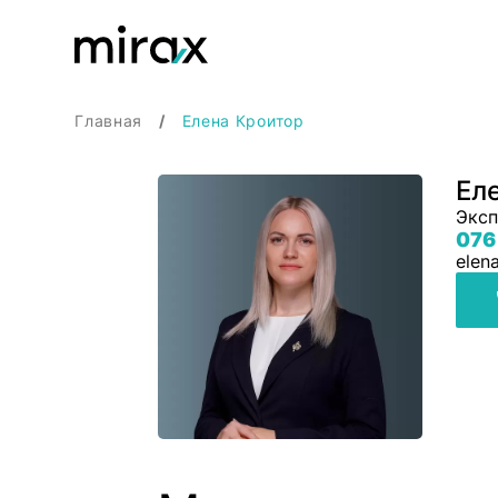
Главная
Елена Кроитор
Ел
Эксп
076
elen