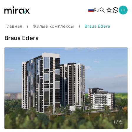
Ru
Главная
Жилые комплексы
Braus Edera
Braus Edera
1
/
5