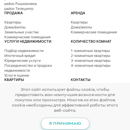
район Рышкановка
район Телецентр
ПРОДАЖА
АРЕНДА
Квартиры
Квартиры
Дома/виллы
Дома/виллы
Земельные участки
Коммерческие помещения
Коммерческие помещения
УСЛУГИ НЕДВИЖИМОСТИ
КОЛИЧЕСТВО КОМНАТ
Подбор недвижимости
1-комнатные квартиры
Ипотечный кредит
2-комнатные квартиры
Юридические услуги
3-комнатные квартиры
Посредничество и продажа
4-комнатные квартиры
недвижимости
Услуги оценки
КВАРТИРЫ
КОНТАКТЫ
Телефон
078 277 717
Район Ботаникa
Этот сайт использует файлы cookie, чтобы
Адрес
ул. Тигина, 24
район Буюканы
предоставить вам наилучшие возможности для
E-mail
office@mirax.md
район Центр
покупок или просмотра. Многие из этих файлов
район Чеканы
cookie необходимы для эффективной работы этого
район Рышкановка
веб-сайта.
район Телецентр
© 2026 Copyright Mirax Imobiliare
Разработка сайта - ilab.md
Я ПРИНИМАЮ