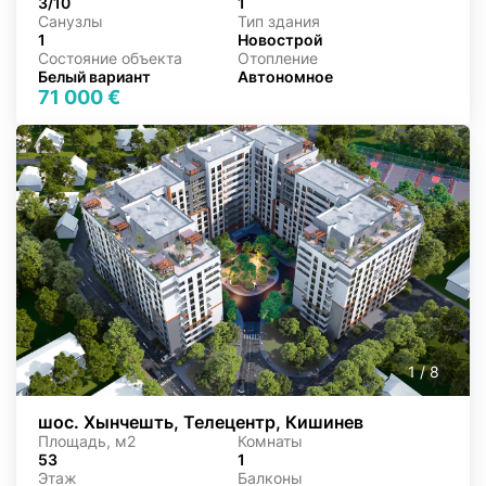
3/10
1
Санузлы
Тип здания
1
Новострой
Состояние объекта
Отопление
Белый вариант
Автономное
71 000 €
1
/
8
шос. Хынчешть, Телецентр, Кишинев
Площадь, м2
Комнаты
53
1
Этаж
Балконы