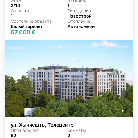
Этаж
Балконы
2/10
1
Санузлы
Тип здания
1
Новострой
Состояние объекта
Отопление
Белый вариант
Автономное
67 600 €
1
/
6
ул. Хынчешть, Телецентр
Площадь, м2
Комнаты
52
2