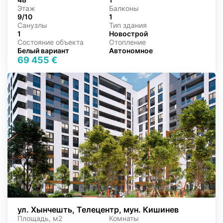
Этаж
Балконы
9/10
1
Санузлы
Тип здания
1
Новострой
Состояние объекта
Отопление
Белый вариант
Автономное
69 455 €
1
/
4
ул. Хынчешть, Телецентр, мун. Кишинев
Площадь, м2
Комнаты