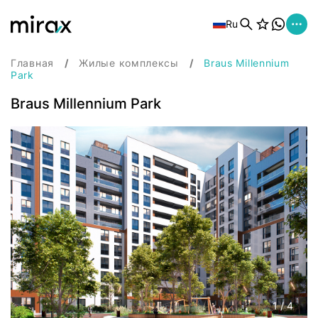
Ru
Главная
Жилые комплексы
Braus Millennium
Park
Braus Millennium Park
1
/
4