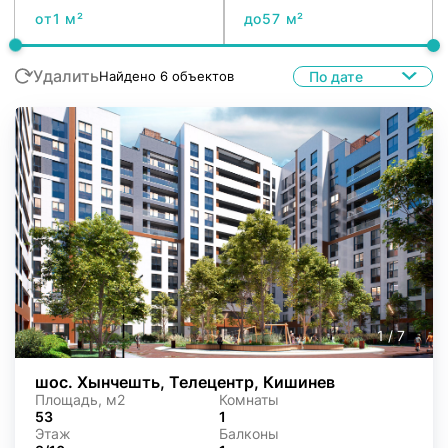
от
до
Удалить
По дате
Найдено
6
объектов
1
/
7
шос. Хынчешть, Телецентр, Кишинев
Площадь, м2
Комнаты
53
1
Этаж
Балконы