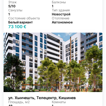
Этаж
Балконы
5/10
1
Санузлы
Тип здания
1
Новострой
Состояние объекта
Отопление
Белый вариант
Автономное
73 100 €
1
/
4
ул. Хынчешть, Телецентр, Кишинев
Площадь, м2
Комнаты
48
1