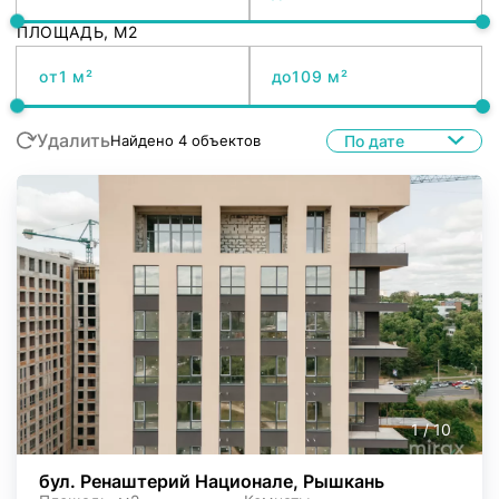
ПЛОЩАДЬ, M2
от
до
Удалить
По дате
Найдено
4
объектов
1
/
10
бул. Ренаштерий Национале, Рышкань