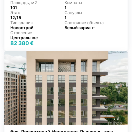
Площадь, м2
Комнаты
101
1
Этаж
Санузлы
12/15
1
Тип здания
Состояние объекта
Новострой
Белый вариант
Отопление
Центральное
82 380 €
1
/
9
бул. Ренаштерий Национале, Рышкань, мун.