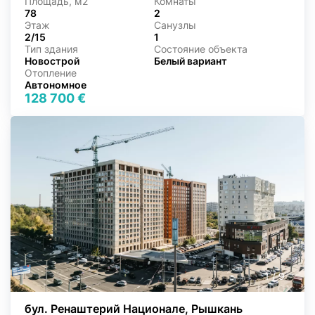
Площадь, м2
Комнаты
78
2
Этаж
Санузлы
2/15
1
Тип здания
Состояние объекта
Новострой
Белый вариант
Отопление
Автономное
128 700 €
1
/
9
бул. Ренаштерий Национале, Рышкань