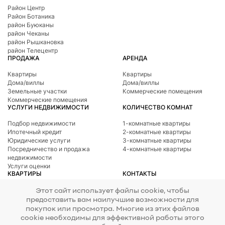
Район Центр
Район Ботаникa
район Буюканы
район Чеканы
район Рышкановка
район Телецентр
ПРОДАЖА
АРЕНДА
Квартиры
Квартиры
Дома/виллы
Дома/виллы
Земельные участки
Коммерческие помещения
Коммерческие помещения
УСЛУГИ НЕДВИЖИМОСТИ
КОЛИЧЕСТВО КОМНАТ
Подбор недвижимости
1-комнатные квартиры
Ипотечный кредит
2-комнатные квартиры
Юридические услуги
3-комнатные квартиры
Посредничество и продажа
4-комнатные квартиры
недвижимости
Услуги оценки
КВАРТИРЫ
КОНТАКТЫ
Телефон
078 277 717
Район Ботаникa
Этот сайт использует файлы cookie, чтобы
Адрес
ул. Тигина, 24
район Буюканы
предоставить вам наилучшие возможности для
E-mail
office@mirax.md
район Центр
покупок или просмотра. Многие из этих файлов
район Чеканы
cookie необходимы для эффективной работы этого
район Рышкановка