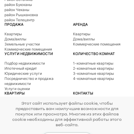
район Буюканы
район Чеканы
район Рышкановка
район Телецентр
ПРОДАЖА
АРЕНДА
Квартиры
Квартиры
Дома/виллы
Дома/виллы
Земельные участки
Коммерческие помещения
Коммерческие помещения
УСЛУГИ НЕДВИЖИМОСТИ
КОЛИЧЕСТВО КОМНАТ
Подбор недвижимости
1-комнатные квартиры
Ипотечный кредит
2-комнатные квартиры
Юридические услуги
3-комнатные квартиры
Посредничество и продажа
4-комнатные квартиры
недвижимости
Услуги оценки
КВАРТИРЫ
КОНТАКТЫ
Телефон
078 277 717
Район Ботаникa
Этот сайт использует файлы cookie, чтобы
Адрес
ул. Тигина, 24
район Буюканы
предоставить вам наилучшие возможности для
E-mail
office@mirax.md
район Центр
покупок или просмотра. Многие из этих файлов
район Чеканы
cookie необходимы для эффективной работы этого
район Рышкановка
веб-сайта.
район Телецентр
© 2026 Copyright Mirax Imobiliare