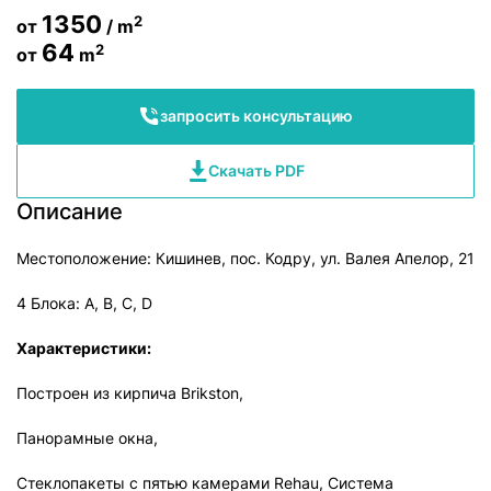
1350
2
от
/ m
64
2
от
m
запросить консультацию
Скачать PDF
Описание
Местоположение: Кишинев, пос. Кодру, ул. Валея Апелор, 21
4 Блока: A, B, C, D
Характеристики:
Построен из кирпича Brikston,
Панорамные окна,
Стеклопакеты с пятью камерами Rehau, Система