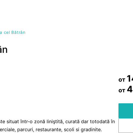
a cel Bătrân
ân
1
от
4
от
 situat într-o zonă liniştită, curată dar totodată în
ciale, parcuri, restaurante, scoli si gradinite.