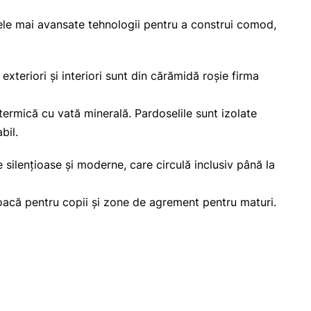
сele mai avansate tehnologii pentru a construi comod,
exteriori și interiori sunt din cărămidă roșie firma
termică cu vată minerală. Pardoselile sunt izolate
bil.
 silențioase și moderne, care circulă inclusiv până la
joacă pentru copii și zone de agrement pentru maturi.