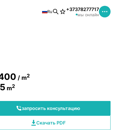
+37378277717
Ru
мы онлайн
1
/
1
400
2
/ m
5
2
m
запросить консультацию
Скачать PDF