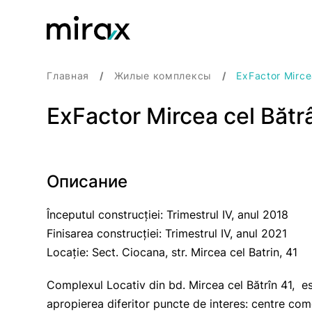
Главная
Жилые комплексы
ExFactor Mirce
ExFactor Mircea cel Bătr
Описание
Începutul construcției: Trimestrul IV, anul 2018
Finisarea construcției: Trimestrul IV, anul 2021
Locație: Sect. Ciocana, str. Mircea cel Batrin, 41
Complexul Locativ din bd. Mircea сel Bătrîn 41, este
apropierea diferitor puncte de interes: centre comer