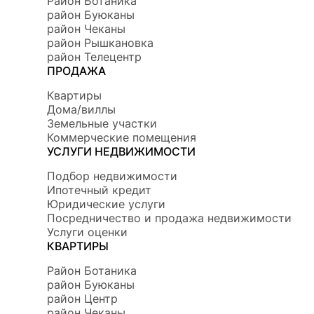
Район Ботаникa
район Буюканы
район Чеканы
район Рышкановка
район Телецентр
ПРОДАЖА
Квартиры
Дома/виллы
Земельные участки
Коммерческие помещения
УСЛУГИ НЕДВИЖИМОСТИ
Подбор недвижимости
Ипотечный кредит
Юридические услуги
Посредничество и продажа недвижимости
Услуги оценки
КВАРТИРЫ
Район Ботаникa
район Буюканы
район Центр
район Чеканы