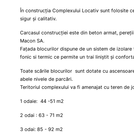
În construcția Complexului Locativ sunt folosite 
sigur și calitativ.
Carcasul construcției este din beton armat, pereții 
Macon SA.
Fațada blocurilor dispune de un sistem de izolare 
fonic si termic ce permite un trai liniștit și conforta
Toate scările blocurilor sunt dotate cu ascensoare
abele nivele de parcări.
Teritoriul complexului va fi amenajat cu teren de 
1 odaie: 44 -51 m2
2 odai : 63 - 71 m2
3 odai: 85 - 92 m2