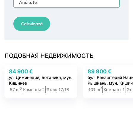
ПОДОБНАЯ НЕДВИЖИМОСТЬ
84 900 €
89 900 €
ул. Диминеций, Ботаника, мун.
бул. Ренаштерий Нац
Кишинев
Рышкань, мун. Кишин
2
2
57 m
Комнаты 2
Этаж 17/18
101 m
Комнаты 1
Эт