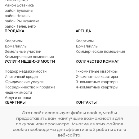
Район Ботаникa
район Буюканы
район Чеканы
район Рышкановка
район Телецентр
ПРОДАЖА
АРЕНДА
Квартиры
Квартиры
Дома/виллы
Дома/виллы
Земельные участки
Коммерческие помещения
Коммерческие помещения
УСЛУГИ НЕДВИЖИМОСТИ
КОЛИЧЕСТВО КОМНАТ
Подбор недвижимости
1-комнатные квартиры
Ипотечный кредит
2-комнатные квартиры
Юридические услуги
3-комнатные квартиры
Посредничество и продажа
4-комнатные квартиры
недвижимости
Услуги оценки
КВАРТИРЫ
КОНТАКТЫ
Телефон
078 277 717
Район Ботаникa
Этот сайт использует файлы cookie, чтобы
Адрес
ул. Тигина, 24
район Буюканы
предоставить вам наилучшие возможности для
E-mail
office@mirax.md
район Центр
покупок или просмотра. Многие из этих файлов
район Чеканы
cookie необходимы для эффективной работы этого
район Рышкановка
веб-сайта.
район Телецентр