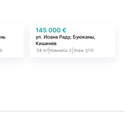
145 000 €
ань
ул. Иоана Раду, Буюканы,
Кишинев
2
10
54 m
Комнаты 2
Этаж 2/10