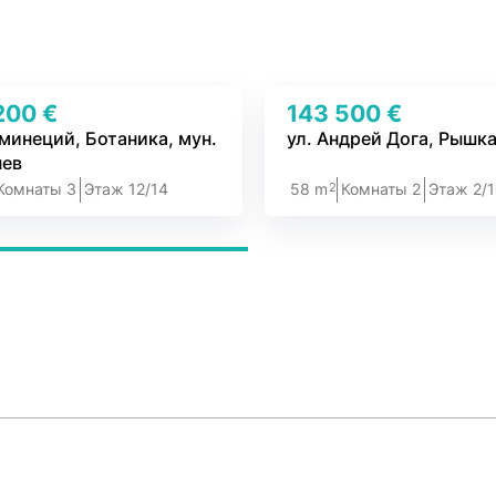
200 €
143 500 €
иминеций, Ботаника, мун.
ул. Андрей Дога, Рышк
ев
2
Комнаты 3
Этаж 12/14
58 m
Комнаты 2
Этаж 2/