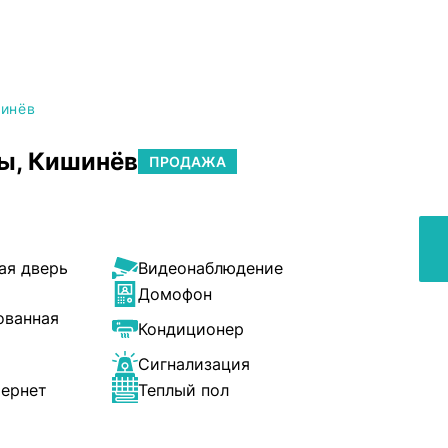
шинёв
ы, Кишинёв
ПРОДАЖА
ая дверь
Видеонаблюдение
Домофон
ованная
Кондиционер
Сигнализация
тернет
Теплый пол