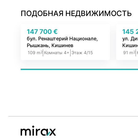
ПОДОБНАЯ НЕДВИЖИМОСТЬ
147 700 €
145 
бул. Ренаштерий Национале,
ул. Д
Рышкань, Кишинев
Кишин
2
2
109 m
Комнаты 4+
Этаж 4/15
91 m