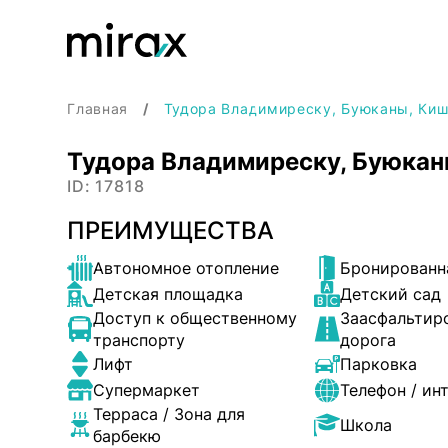
Главная
Тудора Владимиреску, Буюканы, Ки
Тудора Владимиреску, Буюкан
ID: 17818
ПРЕИМУЩЕСТВА
Автономное отопление
Бронированн
Детская площадка
Детский сад
Доступ к общественному
Заасфальтир
транспорту
дорога
Лифт
Парковка
Супермаркет
Телефон / ин
Терраса / Зона для
Школа
барбекю