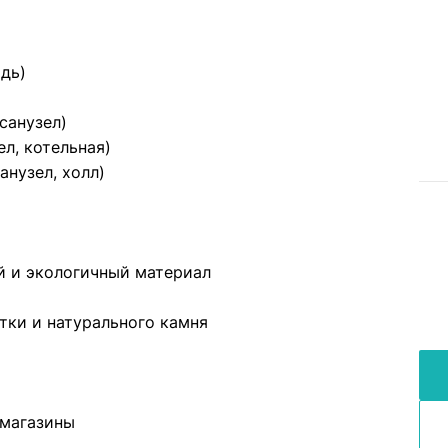
адь)
 санузел)
зел, котельная)
анузел, холл)
ый и экологичный материал
тки и натурального камня
 магазины