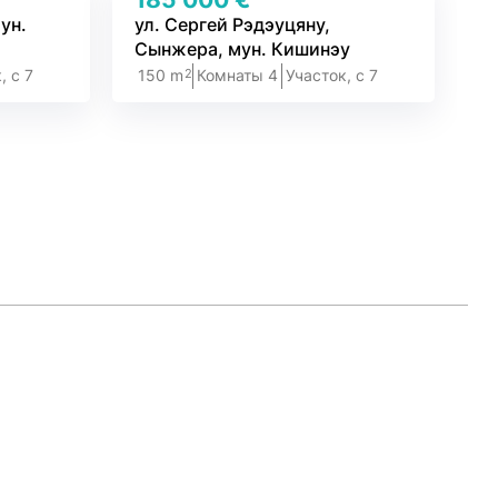
ун.
ул. Сергей Рэдэуцяну,
Сынжера, мун. Кишинэу
2
, c 7
150 m
Комнаты 4
Участок, c 7