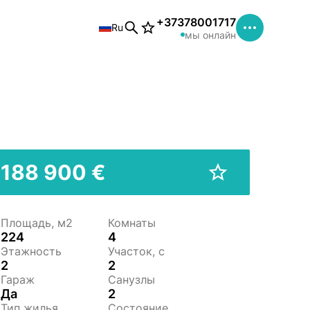
+37378001717
Ru
мы онлайн
188 900 €
Площадь, м2
Комнаты
224
4
Этажность
Участок, c
2
2
Гараж
Санузлы
Да
2
Тип жилья
Состояние