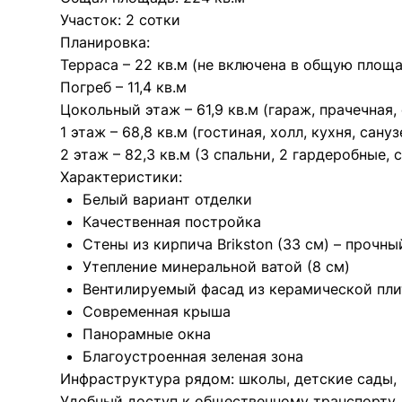
Участок: 2 сотки
Планировка:
Терраса – 22 кв.м (не включена в общую площ
Погреб – 11,4 кв.м
Цокольный этаж – 61,9 кв.м (гараж, прачечная,
1 этаж – 68,8 кв.м (гостиная, холл, кухня, сану
2 этаж – 82,3 кв.м (3 спальни, 2 гардеробные, с
Характеристики:
Белый вариант отделки
Качественная постройка
Стены из кирпича Brikston (33 см) – прочн
Утепление минеральной ватой (8 см)
Вентилируемый фасад из керамической пли
Современная крыша
Панорамные окна
Благоустроенная зеленая зона
Инфраструктура рядом: школы, детские сады,
Удобный доступ к общественному транспорту