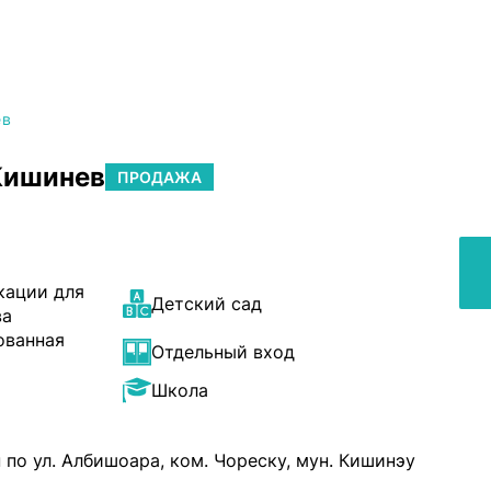
ев
 Кишинев
ПРОДАЖА
кации для
Детский сад
ва
ованная
Отдельный вход
Школа
по ул. Албишоара, ком. Чореску, мун. Кишинэу