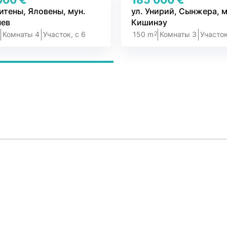
итены, Яловены, мун.
ул. Унирий, Сынжера, м
ев
Кишинэу
2
2
Комнаты 4
Участок, c 6
150 m
Комнаты 3
Участок