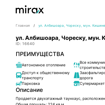
Главная
ул. Албишоара, Чореску, мун. Кишин
ул. Албишоара, Чореску, мун.
ID: 16640
ПРЕИМУЩЕСТВА
Все коммуни
Автономное отопление
строительст
Доступ к общественному
Заасфальтир
транспорту
дорога
Парковка
Супермаркет
Описание
Продается двухэтажный таунхаус, расположен 
Общая площадь: 224 кв.м