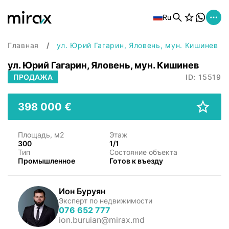
Ru
Главная
ул. Юрий Гагарин, Яловень, мун. Кишинев
ул. Юрий Гагарин, Яловень, мун. Кишинев
ПРОДАЖА
ID: 15519
398 000 €
Площадь, м2
Этаж
300
1/1
Тип
Состояние объекта
Промышленнoе
Готов к въезду
Ион Буруян
Эксперт по недвижимости
076 652 777
ion.buruian@mirax.md