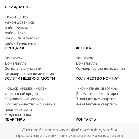
ДОМА/ВИЛЛЫ
Район Центр
Район Ботаникa
район Буюканы
район Чеканы
район Рышкановка
район Телецентр
ПРОДАЖА
АРЕНДА
Квартиры
Квартиры
Дома/виллы
Дома/виллы
Земельные участки
Коммерческие помещения
Коммерческие помещения
УСЛУГИ НЕДВИЖИМОСТИ
КОЛИЧЕСТВО КОМНАТ
Подбор недвижимости
1-комнатные квартиры
Ипотечный кредит
2-комнатные квартиры
Юридические услуги
3-комнатные квартиры
Посредничество и продажа
4-комнатные квартиры
недвижимости
Услуги оценки
КВАРТИРЫ
КОНТАКТЫ
Телефон
078 277 717
Район Ботаникa
Этот сайт использует файлы cookie, чтобы
Адрес
ул. Тигина, 24
район Буюканы
предоставить вам наилучшие возможности для
E-mail
office@mirax.md