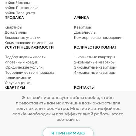
район Чеканы
район Рышкановка
район Телецентр
ПРОДАЖА
АРЕНДА
Квартиры
Квартиры
Дома/виллы
Дома/виллы
Земельные участки
Коммерческие помещения
Коммерческие помещения
УСЛУГИ НЕДВИЖИМОСТИ
КОЛИЧЕСТВО КОМНАТ
Подбор недвижимости
1-комнатные квартиры
Ипотечный кредит
2-комнатные квартиры
Юридические услуги
3-комнатные квартиры
Посредничество и продажа
4-комнатные квартиры
недвижимости
Услуги оценки
КВАРТИРЫ
КОНТАКТЫ
Телефон
078 277 717
Район Ботаникa
Этот сайт использует файлы cookie, чтобы
Адрес
ул. Тигина, 24
район Буюканы
предоставить вам наилучшие возможности для
E-mail
office@mirax.md
район Центр
покупок или просмотра. Многие из этих файлов
район Чеканы
cookie необходимы для эффективной работы этого
район Рышкановка
веб-сайта.
район Телецентр
© 2026 Copyright Mirax Imobiliare
Разработка сайта - ilab.md
Я ПРИНИМАЮ