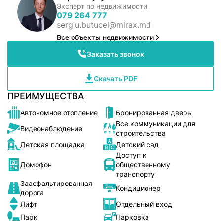
Эксперт по недвижимости
079 264 777
sergiu.butucel@mirax.md
Все объекты недвижимости
Заказать звонок
Скачать PDF
ПРЕИМУЩЕСТВА
Автономное отопление
Бронированная дверь
Все коммуникации для
Видеонаблюдение
строительства
Детская площадка
Детский сад
Доступ к
Домофон
общественному
транспорту
Заасфальтированная
Кондиционер
дорога
Лифт
Отдельный вход
Парк
Парковка