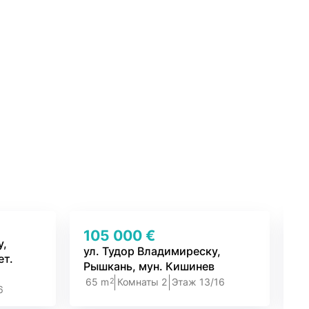
105 000 €
1
у,
ул. Тудор Владимиреску,
ул
ет.
Рышкань, мун. Кишинев
К
2
65 m
Комнаты 2
Этаж 13/16
6
6