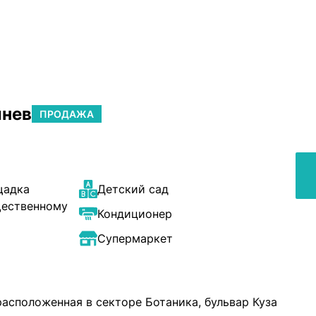
инев
ПРОДАЖА
щадка
Детский сад
щественному
Кондиционер
Супермаркет
расположенная в секторе Ботаника, бульвар Куза