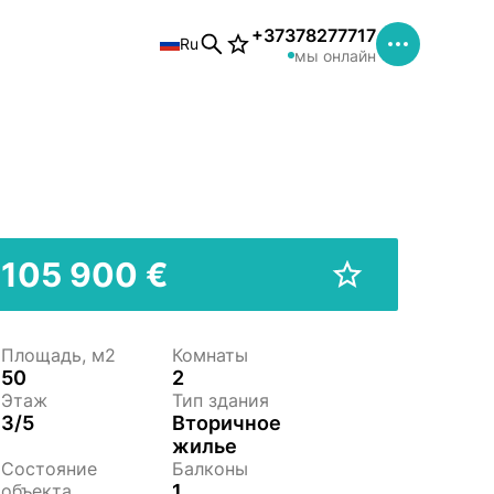
+37378277717
Ru
мы онлайн
105 900 €
Площадь, м2
Комнаты
50
2
Этаж
Тип здания
3/5
Вторичное
жилье
Состояние
Балконы
объекта
1