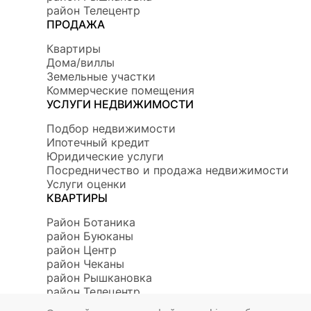
район Телецентр
ПРОДАЖА
Квартиры
Дома/виллы
Земельные участки
Коммерческие помещения
УСЛУГИ НЕДВИЖИМОСТИ
Подбор недвижимости
Ипотечный кредит
Юридические услуги
Посредничество и продажа недвижимости
Услуги оценки
КВАРТИРЫ
Район Ботаникa
район Буюканы
район Центр
район Чеканы
район Рышкановка
район Телецентр
© 2026 Copyright Mirax Imobiliare