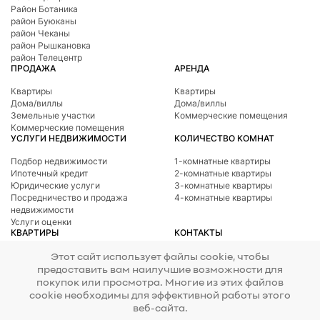
Район Ботаникa
район Буюканы
район Чеканы
район Рышкановка
район Телецентр
ПРОДАЖА
АРЕНДА
Квартиры
Квартиры
Дома/виллы
Дома/виллы
Земельные участки
Коммерческие помещения
Коммерческие помещения
УСЛУГИ НЕДВИЖИМОСТИ
КОЛИЧЕСТВО КОМНАТ
Подбор недвижимости
1-комнатные квартиры
Ипотечный кредит
2-комнатные квартиры
Юридические услуги
3-комнатные квартиры
Посредничество и продажа
4-комнатные квартиры
недвижимости
Услуги оценки
КВАРТИРЫ
КОНТАКТЫ
Телефон
078 277 717
Район Ботаникa
Этот сайт использует файлы cookie, чтобы
Адрес
ул. Тигина, 24
район Буюканы
предоставить вам наилучшие возможности для
E-mail
office@mirax.md
район Центр
покупок или просмотра. Многие из этих файлов
район Чеканы
cookie необходимы для эффективной работы этого
район Рышкановка
веб-сайта.
район Телецентр