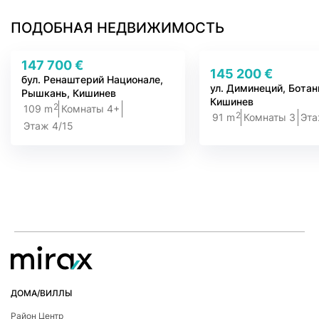
ПОДОБНАЯ НЕДВИЖИМОСТЬ
147 700 €
145 200 €
бул. Ренаштерий Национале,
ул. Диминеций, Ботан
Рышкань, Кишинев
Кишинев
2
109 m
Комнаты 4+
2
91 m
Комнаты 3
Эта
Этаж 4/15
ДОМА/ВИЛЛЫ
Район Центр