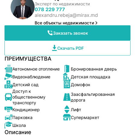
Эксперт по недвижимости
078 229 777
alexandru.rebeja@mirax.md
Все объекты недвижимости
Заказать звонок
Скачать PDF
ПРЕИМУЩЕСТВА
Автономное отопление
Бронированная дверь
Видеонаблюдение
Детская площадка
Детский сад
Домофон
Доступ к
Заасфальтированная
общественному
дорога
транспорту
Кондиционер
Лифт
Парковка
Супермаркет
Школа
Описание