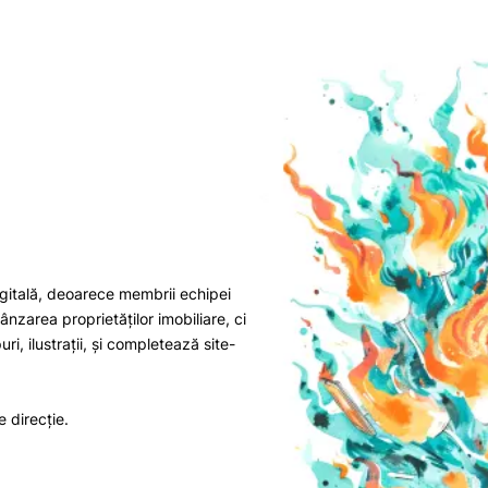
igitală, deoarece membrii echipei
zarea proprietăților imobiliare, ci
i, ilustrații, și completează site-
 direcție.