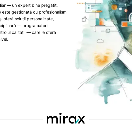
liar — un expert bine pregătit,
ție este gestionată cu profesionalism
i oferă soluții personalizate,
isciplinară — programatori,
trolul calității — care le oferă
ivel.