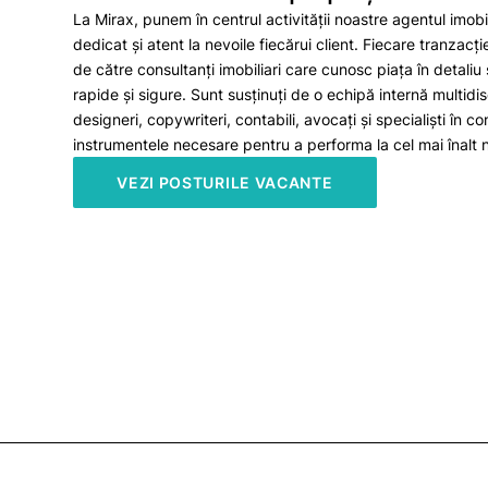
La Mirax, punem în centrul activității noastre agentul imobi
dedicat și atent la nevoile fiecărui client. Fiecare tranzac
de către consultanți imobiliari care cunosc piața în detaliu ș
rapide și sigure. Sunt susținuți de o echipă internă multid
designeri, copywriteri, contabili, avocați și specialiști în con
instrumentele necesare pentru a performa la cel mai înalt n
VEZI POSTURILE VACANTE