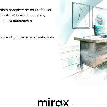
mediata apropiere de bd.Ștefan cel
i săli deîntâlniri confortabile,
t lucru se datorează nu
ați și să primim recenzii entuziaste