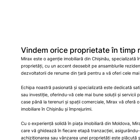
Vindem orice proprietate în timp 
Mirax este o agenție imobiliară din Chișinău, specializată î
proprietăți, cu un accent deosebit pe ansamblurile reziden
dezvoltatorii de renume din țară pentru a vă oferi cele mai
Echipa noastră pasionată și specializată este dedicată sati
sau investiție, oferindu-vă cele mai bune soluții și servicii
case până la terenuri și spații comerciale, Mirax vă oferă
imobiliare în Chișinău și împrejurimi.
Cu o experiență solidă în piața imobiliară din Moldova, Mi
care vă ghidează în fiecare etapă tranzacției, asigurându-
achiziționarea sau vânzarea unei proprietăți este plăcută și