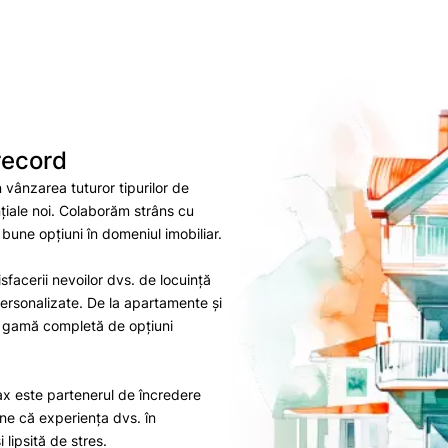
record
n vânzarea tuturor tipurilor de
țiale noi. Colaborăm strâns cu
 bune opțiuni în domeniul imobiliar.
sfacerii nevoilor dvs. de locuință
 personalizate. De la apartamente și
 o gamă completă de opțiuni
rax este partenerul de încredere
ne că experiența dvs. în
 lipsită de stres.