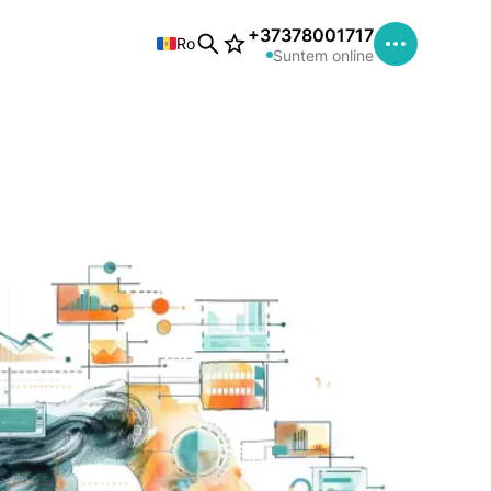
+37378001717
Ro
Suntem online