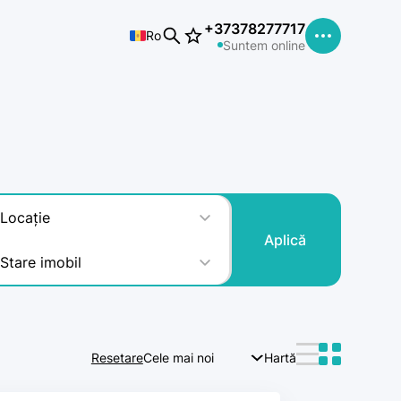
+37378277717
Ro
Suntem online
Locație
Aplică
Stare imobil
Resetare
Cele mai noi
Hartă