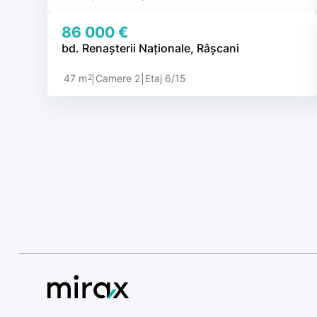
86 000 €
bd. Renașterii Naționale, Râșcani
2
47 m
Camere 2
Etaj 6/15