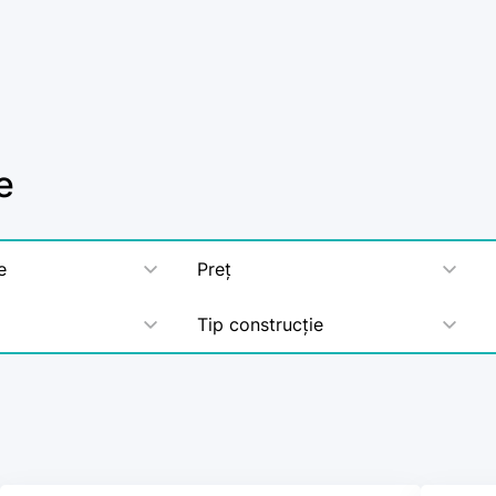
e
e
Preț
Tip construcție