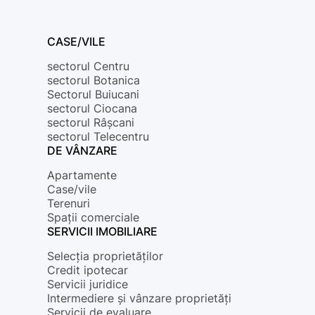
CASE/VILE
sectorul Centru
sectorul Botanica
Sectorul Buiucani
sectorul Ciocana
sectorul Râșcani
sectorul Telecentru
DE VÂNZARE
Apartamente
Case/vile
Terenuri
Spații comerciale
SERVICII IMOBILIARE
Selecția proprietăților
Credit ipotecar
Servicii juridice
Intermediere și vânzare proprietăți
Servicii de evaluare