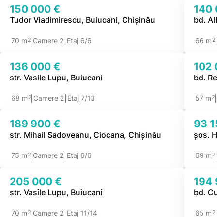
150 000 €
140 
Tudor Vladimirescu, Buiucani, Chișinău
bd. Al
2
2
70 m
Camere 2
Etaj 6/6
66 m
136 000 €
102 
str. Vasile Lupu, Buiucani
bd. Re
2
2
68 m
Camere 2
Etaj 7/13
57 m
189 900 €
93 1
str. Mihail Sadoveanu, Ciocana, Chișinău
șos. H
2
2
75 m
Camere 2
Etaj 6/6
69 m
205 000 €
194 
str. Vasile Lupu, Buiucani
bd. C
2
2
70 m
Camere 2
Etaj 11/14
65 m