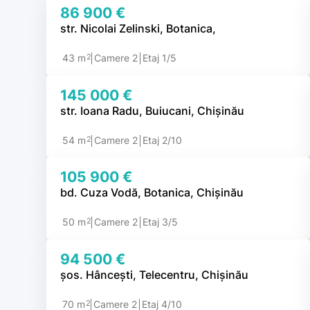
86 900 €
str. Nicolai Zelinski, Botanica,
2
43 m
Camere 2
Etaj 1/5
145 000 €
str. Ioana Radu, Buiucani, Chișinău
2
54 m
Camere 2
Etaj 2/10
105 900 €
bd. Cuza Vodă, Botanica, Chișinău
2
50 m
Camere 2
Etaj 3/5
94 500 €
șos. Hâncești, Telecentru, Chișinău
2
70 m
Camere 2
Etaj 4/10