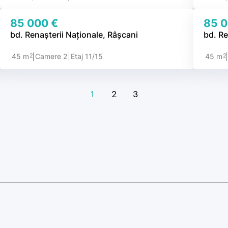
85 000 €
85 0
bd. Renașterii Naționale, Râșcani
bd. Re
2
2
45 m
Camere 2
Etaj 11/15
45 m
1
2
3