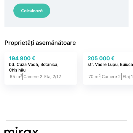
Proprietăți asemănătoare
194 900 €
205 000 €
bd. Cuza Vodă, Botanica,
str. Vasile Lupu, Buiuca
Chișinău
2
2
65 m
Camere 2
Etaj 2/12
70 m
Camere 2
Etaj 