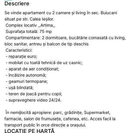
Descriere
Se vinde apartament cu 2 camere și living în sec. Buiucani
situat pe str. Calea Ieșilor.
Complex locativ ,,Artima,,
Suprafața totală: 75 mp
Compartimentare: 2 dormitoare, bucătărie comasată cu living,
bloc sanitar, antreu și balcon de tip deschis
Caracteristici:
- reparație euro;
- mobilat cu toată tehnică de uz casnic;
- aparat de aer condiționat;
- încălzire autonomă;
- geamuri termopane;
- ușă blindată;
- teren de joacă pentru copii;
- supraveghere video 24/24.
În nemijlocită apropiere: parc, grădinițe, Supermarket,
farmacie, salon de frumusețe, cafenea, etc. Acces facil la
transport public în orce direcție a orașului.
LOCAȚIE PE HARTĂ