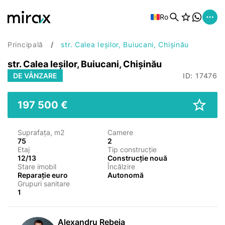
Ro
Principală
str. Calea Ieșilor, Buiucani, Chișinău
str. Calea Ieșilor, Buiucani, Chișinău
DE VÂNZARE
ID: 17476
197 500 €
Suprafața, m2
Camere
75
2
Etaj
Tip construcție
12/13
Construcție nouă
Stare imobil
Încălzire
Reparație euro
Autonomă
Grupuri sanitare
1
Alexandru Rebeja