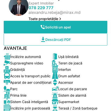
Expert Imobiliar
078 229 777
alexandru.rebeja@mirax.md
Toate proprietățile
Solicită un apel
Descărcați PDF
AVANTAJE
Încălzire autonomă
Ușă blindată
Supraveghere video
Teren de joacă
Grădiniță
Interfon
Acces la transport public
Drum asfaltat
Aparat de aer condiționat
Ascensor
Parc
Locuri de parcare
Prima linie
Sistem de alarmă
Sistem Casă inteligentă
Supermarket
Încălzire prin pardoseală
Terasă / Zonă barbeque