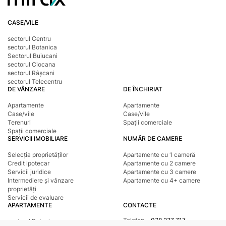
CASE/VILE
sectorul Centru
sectorul Botanica
Sectorul Buiucani
sectorul Ciocana
sectorul Râșcani
sectorul Telecentru
DE VÂNZARE
DE ÎNCHIRIAT
Apartamente
Apartamente
Case/vile
Case/vile
Terenuri
Spații comerciale
Spații comerciale
SERVICII IMOBILIARE
NUMĂR DE CAMERE
Selecția proprietăților
Apartamente cu 1 cameră
Credit ipotecar
Apartamente cu 2 camere
Servicii juridice
Apartamente cu 3 camere
Intermediere și vânzare
Apartamente cu 4+ camere
proprietăți
Servicii de evaluare
APARTAMENTE
CONTACTE
Telefon
078 277 717
sectorul Botanica