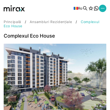
Ro
Principală
Ansambluri Rezidențiale
Complexul
Eco House
Complexul Eco House
1
/
4