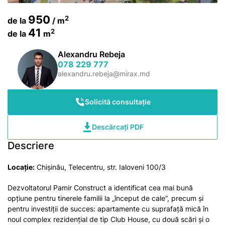
950
2
de la
/ m
41
2
de la
m
Alexandru Rebeja
078 229 777
alexandru.rebeja@mirax.md
Solicită consultație
Descărcați PDF
Descriere
Locație:
Chișinău, Telecentru, str. Ialoveni 100/3
Dezvoltatorul Pamir Construct a identificat cea mai bună
opțiune pentru tinerele familii la „început de cale”, precum și
pentru investiții de succes: apartamente cu suprafață mică în
noul complex rezidențial de tip Club House, cu două scări și o