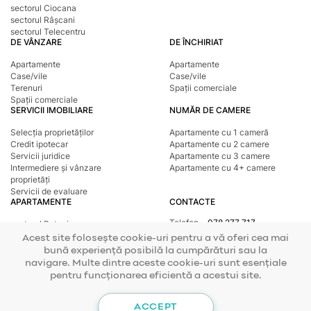
sectorul Ciocana
sectorul Râșcani
sectorul Telecentru
DE VÂNZARE
DE ÎNCHIRIAT
Apartamente
Apartamente
Case/vile
Case/vile
Terenuri
Spații comerciale
Spații comerciale
SERVICII IMOBILIARE
NUMĂR DE CAMERE
Selecția proprietăților
Apartamente cu 1 cameră
Credit ipotecar
Apartamente cu 2 camere
Servicii juridice
Apartamente cu 3 camere
Intermediere și vânzare
Apartamente cu 4+ camere
proprietăți
Servicii de evaluare
APARTAMENTE
CONTACTE
Telefon
078 277 717
sectorul Botanica
Adresa
str. Tighina, 24
sectorul Buiucani
Acest site folosește cookie-uri pentru a vă oferi cea mai
E-mail
office@mirax.md
sectorul Centru
bună experiență posibilă la cumpărături sau la
sectorul Ciocana
navigare. Multe dintre aceste cookie-uri sunt esențiale
sectorul Râșcani
pentru funcționarea eficientă a acestui site.
sectorul Telecentru
© 2026 Copyright Mirax Imobiliare
Elaborarea siteului - ilab.md
ACCEPT