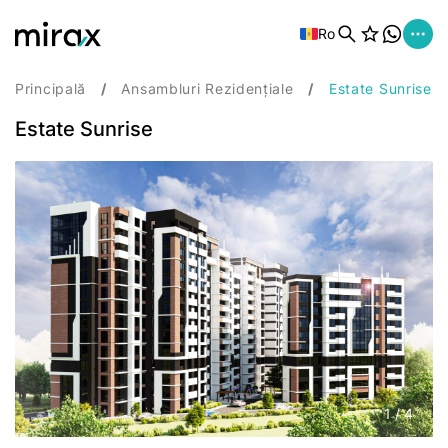
Ro
Principală
Ansambluri Rezidențiale
Estate Sunrise
Estate Sunrise
1
/
4