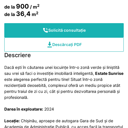
900
2
de la
/ m
36,4
2
de la
m
Solicită consultație
Descărcați PDF
Descriere
Dacă ești în căutarea unei locuințe într-o zonă verde și liniștită
sau vrei să faci o investiție imobiliară inteligentă,
Estate Sunrise
este alegerea perfectă pentru tine! Situat într-o zonă
rezidențială deosebită, complexul oferă un mediu propice atât
pentru traiul de zi cu zi, cât și pentru dezvoltarea personală și
profesională.
Darea în exploatare:
2024
Locație:
Chișinău, aproape de autogara Gara de Sud și de
Academia de Administrație Publică, cu acces facil la transportul