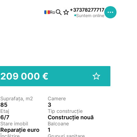
+37378277717
Ro
Suntem online
209 000 €
Suprafața, m2
Camere
85
3
Etaj
Tip construcție
6/7
Construcție nouă
Stare imobil
Balcoane
Reparație euro
1
Încălzire
Grupuri sanitare