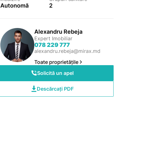
Autonomă
2
Alexandru Rebeja
Expert Imobiliar
078 229 777
alexandru.rebeja@mirax.md
Toate proprietățile
Solicită un apel
Descărcați PDF