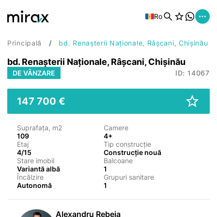
Ro
Principală
bd. Renașterii Naționale, Râșcani, Chișinău
bd. Renașterii Naționale, Râșcani, Chișinău
DE VÂNZARE
ID: 14067
147 700 €
Suprafața, m2
Camere
109
4+
Etaj
Tip construcție
4/15
Construcție nouă
Stare imobil
Balcoane
Variantă albă
1
Încălzire
Grupuri sanitare
Autonomă
1
Alexandru Rebeja