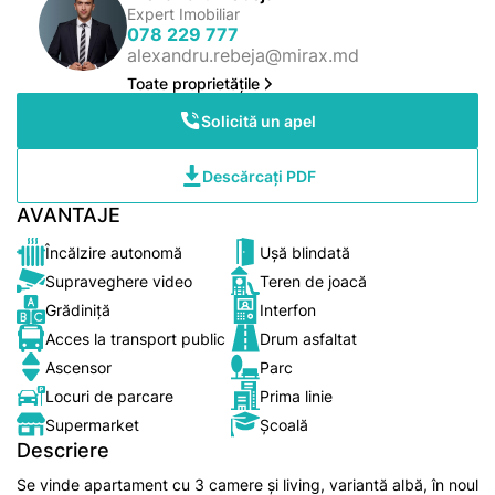
Expert Imobiliar
078 229 777
alexandru.rebeja@mirax.md
Toate proprietățile
Solicită un apel
Descărcați PDF
AVANTAJE
Încălzire autonomă
Ușă blindată
Supraveghere video
Teren de joacă
Grădiniță
Interfon
Acces la transport public
Drum asfaltat
Ascensor
Parc
Locuri de parcare
Prima linie
Supermarket
Școală
Descriere
Se vinde apartament cu 3 camere și living, variantă albă, în noul