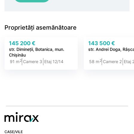
Proprietăți asemănătoare
145 200 €
143 500 €
str. Dimineții, Botanica, mun.
str. Andrei Doga, Râșc
Chișinău
2
2
91 m
Camere 3
Etaj 12/14
58 m
Camere 2
Etaj 
CASE/VILE