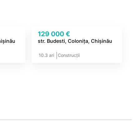
129 000 €
hișinău
str. Budesti, Colonița, Chișinău
10.3 ari
Construcții