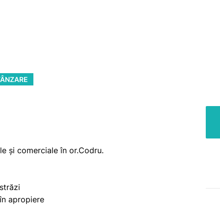
VÂNZARE
le și comerciale în or.Codru.
străzi
 în apropiere