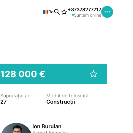
+37378277717
Ro
Suntem online
128 000 €
Suprafața, ari
Modul de folosință
27
Construcții
Ion Buruian
Expert Imobiliar