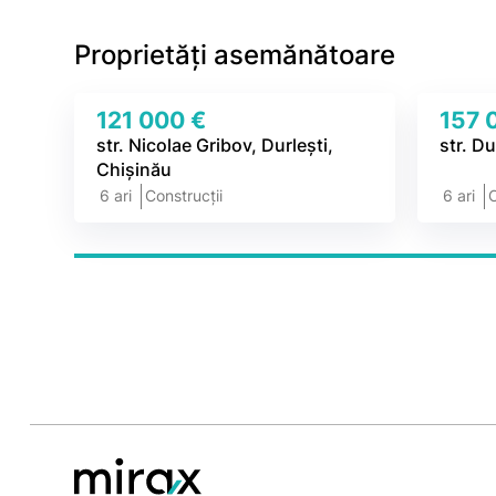
Proprietăți asemănătoare
121 000 €
157 
str. Nicolae Gribov, Durlești,
str. D
Chișinău
6 ari
Construcții
6 ari
C