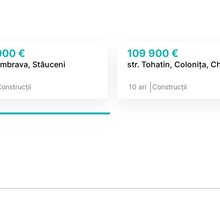
000 €
109 900 €
umbrava, Stăuceni
str. Tohatin, Colonița, C
onstrucții
10 ari
Construcții