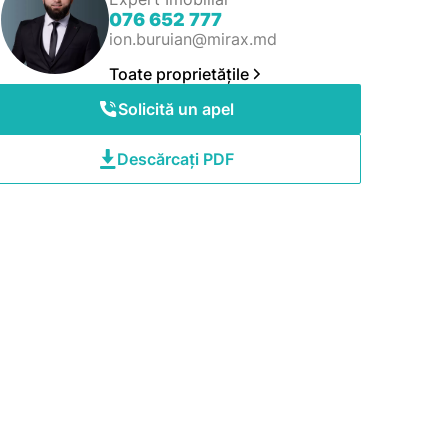
076 652 777
ion.buruian@mirax.md
Toate proprietățile
Solicită un apel
Descărcați PDF