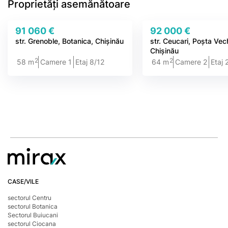
Proprietăți asemănătoare
91 060 €
92 000 €
str. Grenoble, Botanica, Chișinău
str. Ceucari, Poșta Vec
Chișinău
2
2
58 m
Camere 1
Etaj 8/12
64 m
Camere 2
Etaj 
CASE/VILE
sectorul Centru
sectorul Botanica
Sectorul Buiucani
sectorul Ciocana