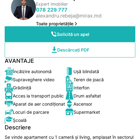
Expert Imobiliar
078 229 777
alexandru.rebeja@mirax.md
Toate proprietățile
Solicită un apel
Descărcați PDF
AVANTAJE
Încălzire autonomă
Ușă blindată
Supraveghere video
Teren de joacă
Grădiniță
Interfon
Acces la transport public
Drum asfaltat
Aparat de aer condiționat
Ascensor
Locuri de parcare
Supermarket
Școală
Descriere
Se vinde apartament cu 1 cameră și living, amplasat în sectorul