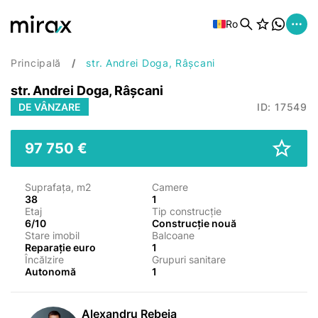
Ro
Principală
str. Andrei Doga, Râșcani
str. Andrei Doga, Râșcani
DE VÂNZARE
ID: 17549
97 750 €
Suprafața, m2
Camere
38
1
Etaj
Tip construcție
6/10
Construcție nouă
Stare imobil
Balcoane
Reparație euro
1
Încălzire
Grupuri sanitare
Autonomă
1
Alexandru Rebeja