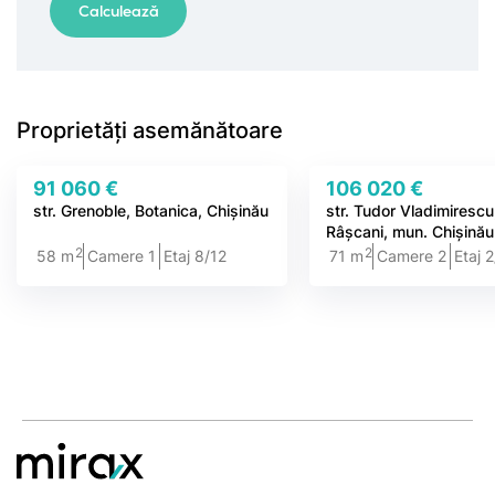
Proprietăți asemănătoare
91 060 €
106 020 €
str. Grenoble, Botanica, Chișinău
str. Tudor Vladimirescu
Râșcani, mun. Chișinău
2
2
58 m
Camere 1
Etaj 8/12
71 m
Camere 2
Etaj 