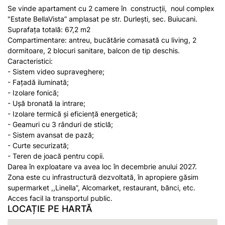
Se vinde apartament cu 2 camere în construcții, noul complex
"Estate BellaVista” amplasat pe str. Durlești, sec. Buiucani.
Suprafața totală: 67,2 m2
Compartimentare: antreu, bucătărie comasată cu living, 2
dormitoare, 2 blocuri sanitare, balcon de tip deschis.
Caracteristici:
- Sistem video supraveghere;
- Fațadă iluminată;
- Izolare fonică;
- Ușă bronată la intrare;
- Izolare termică și eficiență energetică;
- Geamuri cu 3 rânduri de sticlă;
- Sistem avansat de pază;
- Curte securizată;
- Teren de joacă pentru copii.
Darea în exploatare va avea loc în decembrie anului 2027.
Zona este cu infrastructură dezvoltată, în apropiere găsim
supermarket ,,Linella”, Alcomarket, restaurant, bănci, etc.
Acces facil la transportul public.
LOCAȚIE PE HARTĂ