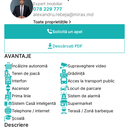
Expert Imobiliar
078 229 777
alexandru.rebeja@mirax.md
Toate proprietățile
Solicită un apel
Descărcați PDF
AVANTAJE
Încălzire autonomă
Supraveghere video
Teren de joacă
Grădiniță
Interfon
Acces la transport public
Ascensor
Locuri de parcare
Prima linie
Sistem de alarmă
Sistem Casă inteligentă
Supermarket
Telephone / internet
Terasă / Zonă barbeque
Școală
Descriere