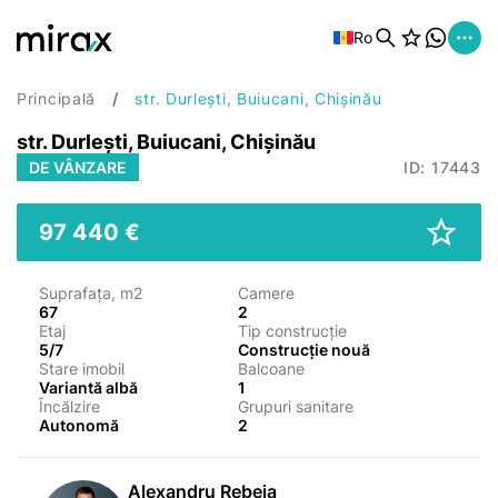
Ro
Principală
str. Durlești, Buiucani, Chișinău
str. Durlești, Buiucani, Chișinău
DE VÂNZARE
ID: 17443
97 440 €
Suprafața, m2
Camere
67
2
Etaj
Tip construcție
5/7
Construcție nouă
Stare imobil
Balcoane
Variantă albă
1
Încălzire
Grupuri sanitare
Autonomă
2
Alexandru Rebeja