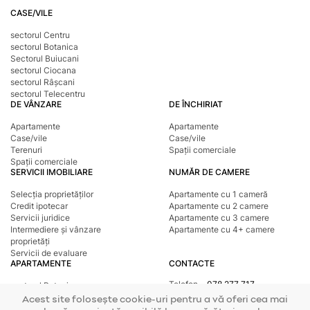
CASE/VILE
sectorul Centru
sectorul Botanica
Sectorul Buiucani
sectorul Ciocana
sectorul Râșcani
sectorul Telecentru
DE VÂNZARE
DE ÎNCHIRIAT
Apartamente
Apartamente
Case/vile
Case/vile
Terenuri
Spații comerciale
Spații comerciale
SERVICII IMOBILIARE
NUMĂR DE CAMERE
Selecția proprietăților
Apartamente cu 1 cameră
Credit ipotecar
Apartamente cu 2 camere
Servicii juridice
Apartamente cu 3 camere
Intermediere și vânzare
Apartamente cu 4+ camere
proprietăți
Servicii de evaluare
APARTAMENTE
CONTACTE
Telefon
078 277 717
sectorul Botanica
Adresa
str. Tighina, 24
sectorul Buiucani
Acest site folosește cookie-uri pentru a vă oferi cea mai
E-mail
office@mirax.md
sectorul Centru