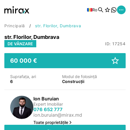
Ro
Principală
str. Florilor, Dumbrava
str. Florilor, Dumbrava
DE VÂNZARE
ID: 17254
60 000 €
Suprafața, ari
Modul de folosință
6
Construcții
Ion Buruian
Expert Imobiliar
076 652 777
ion.buruian@mirax.md
Toate proprietățile