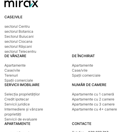
CASE/VILE
sectorul Centru
sectorul Botanica
Sectorul Buiucani
sectorul Ciocana
sectorul Râșcani
sectorul Telecentru
DE VÂNZARE
DE ÎNCHIRIAT
Apartamente
Apartamente
Case/vile
Case/vile
Terenuri
Spații comerciale
Spații comerciale
SERVICII IMOBILIARE
NUMĂR DE CAMERE
Selecția proprietăților
Apartamente cu 1 cameră
Credit ipotecar
Apartamente cu 2 camere
Servicii juridice
Apartamente cu 3 camere
Intermediere și vânzare
Apartamente cu 4+ camere
proprietăți
Servicii de evaluare
APARTAMENTE
CONTACTE