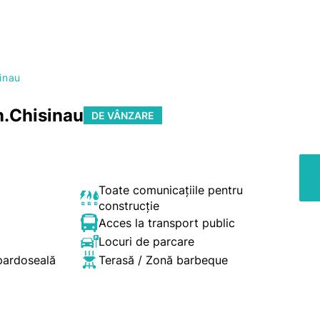
sinau
n.Chisinau
DE VÂNZARE
Toate comunicațiile pentru
construcție
Acces la transport public
Locuri de parcare
 pardoseală
Terasă / Zonă barbeque