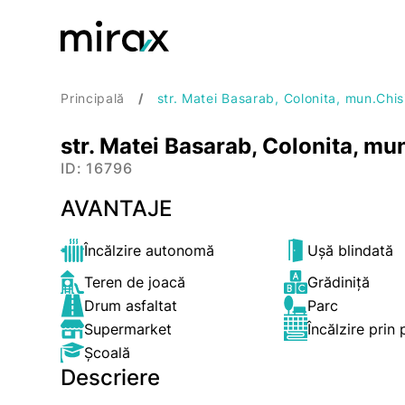
Principală
str. Matei Basarab, Colonita, mun.Chi
str. Matei Basarab, Colonita, mu
ID: 16796
AVANTAJE
Încălzire autonomă
Ușă blindată
Teren de joacă
Grădiniță
Drum asfaltat
Parc
Supermarket
Încălzire prin
Școală
Descriere