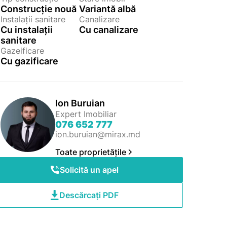
Construcție nouă
Variantă albă
Instalații sanitare
Canalizare
Cu instalații
Cu canalizare
sanitare
Gazeificare
Cu gazificare
Ion Buruian
Expert Imobiliar
076 652 777
ion.buruian@mirax.md
Toate proprietățile
Solicită un apel
Descărcați PDF