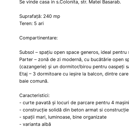
Se vinde casa in s.Colonita, str. Matei Basarab.
Suprafață: 240 mp
Teren: 5 ari
Compartinentare:
Subsol – spațiu open space generos, ideal pentru
Parter – zonă de zi modernă, cu bucătărie open spa
(cazangerie) și un dormitor/birou pentru oaspeți s
Etaj – 3 dormitoare cu ieșire la balcon, dintre car
baie comună.
Caracteristici:
- curte pavată și locuri de parcare pentru 4 mașin
- construcție solidă din beton armat si construcți
- spații mari, luminoase, bine organizate
- varianta albă