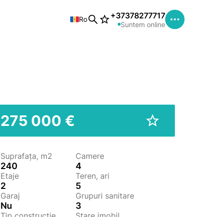
+37378277717
Ro
Suntem online
275 000 €
Suprafața, m2
Camere
240
4
Etaje
Teren, ari
2
5
Garaj
Grupuri sanitare
Nu
3
Tip construcție
Stare imobil