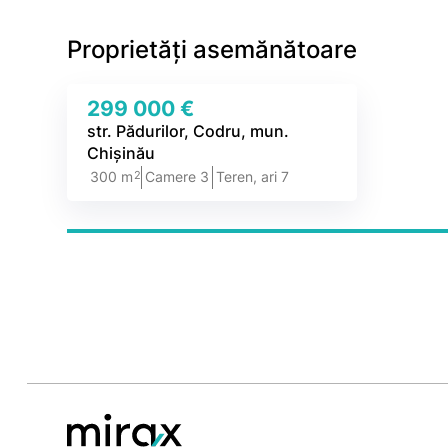
Proprietăți asemănătoare
299 000 €
str. Pădurilor, Codru, mun.
Chișinău
2
300 m
Camere 3
Teren, ari 7