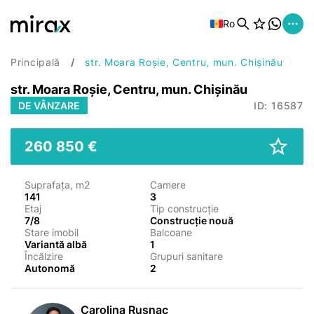
Ro
Principală
str. Moara Roșie, Centru, mun. Chișinău
str. Moara Roșie, Centru, mun. Chișinău
DE VÂNZARE
ID: 16587
260 850 €
Suprafața, m2
Camere
141
3
Etaj
Tip construcție
7/8
Construcție nouă
Stare imobil
Balcoane
Variantă albă
1
Încălzire
Grupuri sanitare
Autonomă
2
Carolina Rusnac