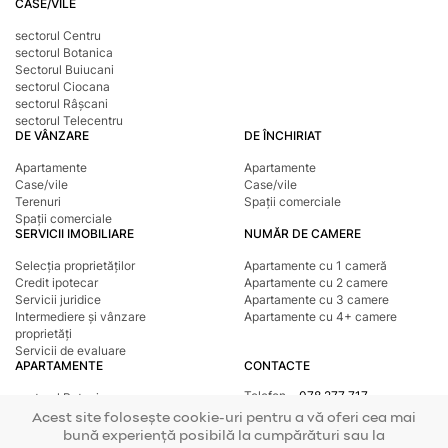
CASE/VILE
sectorul Centru
sectorul Botanica
Sectorul Buiucani
sectorul Ciocana
sectorul Râșcani
sectorul Telecentru
DE VÂNZARE
DE ÎNCHIRIAT
Apartamente
Apartamente
Case/vile
Case/vile
Terenuri
Spații comerciale
Spații comerciale
SERVICII IMOBILIARE
NUMĂR DE CAMERE
Selecția proprietăților
Apartamente cu 1 cameră
Credit ipotecar
Apartamente cu 2 camere
Servicii juridice
Apartamente cu 3 camere
Intermediere și vânzare
Apartamente cu 4+ camere
proprietăți
Servicii de evaluare
APARTAMENTE
CONTACTE
Telefon
078 277 717
sectorul Botanica
Adresa
str. Tighina, 24
sectorul Buiucani
Acest site folosește cookie-uri pentru a vă oferi cea mai
E-mail
office@mirax.md
sectorul Centru
bună experiență posibilă la cumpărături sau la