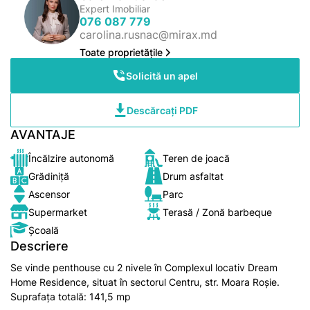
Expert Imobiliar
076 087 779
carolina.rusnac@mirax.md
Toate proprietățile
Solicită un apel
Descărcați PDF
AVANTAJE
Încălzire autonomă
Teren de joacă
Grădiniță
Drum asfaltat
Ascensor
Parc
Supermarket
Terasă / Zonă barbeque
Școală
Descriere
Se vinde penthouse cu 2 nivele în Complexul locativ Dream
Home Residence, situat în sectorul Centru, str. Moara Roșie.
Suprafața totală: 141,5 mp