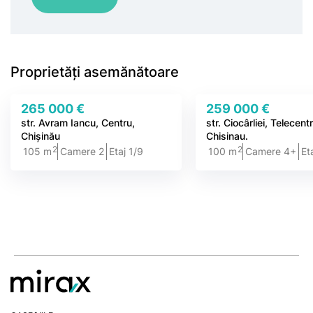
Proprietăți asemănătoare
265 000 €
259 000 €
str. Avram Iancu, Centru,
str. Ciocârliei, Telecent
Chișinău
Chisinau.
2
2
105 m
Camere 2
Etaj 1/9
100 m
Camere 4+
Et