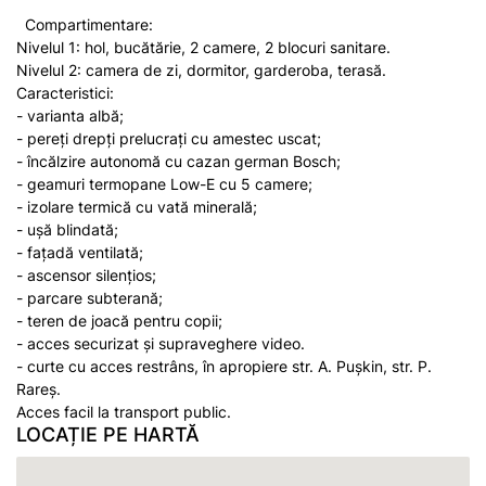
Compartimentare:
Nivelul 1: hol, bucătărie, 2 camere, 2 blocuri sanitare.
Nivelul 2: camera de zi, dormitor, garderoba, terasă.
Caracteristici:
- varianta albă;
- pereți drepți prelucrați cu amestec uscat;
- încălzire autonomă cu cazan german Bosch;
- geamuri termopane Low-E cu 5 camere;
- izolare termică cu vată minerală;
- ușă blindată;
- fațadă ventilată;
- ascensor silențios;
- parcare subterană;
- teren de joacă pentru copii;
- acces securizat și supraveghere video.
- curte cu acces restrâns, în apropiere str. A. Puşkin, str. P.
Rareş.
Acces facil la transport public.
LOCAȚIE PE HARTĂ