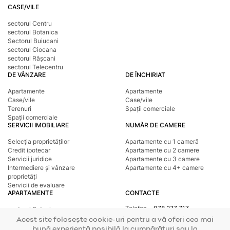
CASE/VILE
sectorul Centru
sectorul Botanica
Sectorul Buiucani
sectorul Ciocana
sectorul Râșcani
sectorul Telecentru
DE VÂNZARE
DE ÎNCHIRIAT
Apartamente
Apartamente
Case/vile
Case/vile
Terenuri
Spații comerciale
Spații comerciale
SERVICII IMOBILIARE
NUMĂR DE CAMERE
Selecția proprietăților
Apartamente cu 1 cameră
Credit ipotecar
Apartamente cu 2 camere
Servicii juridice
Apartamente cu 3 camere
Intermediere și vânzare
Apartamente cu 4+ camere
proprietăți
Servicii de evaluare
APARTAMENTE
CONTACTE
Telefon
078 277 717
sectorul Botanica
Adresa
str. Tighina, 24
sectorul Buiucani
Acest site folosește cookie-uri pentru a vă oferi cea mai
E-mail
office@mirax.md
sectorul Centru
bună experiență posibilă la cumpărături sau la