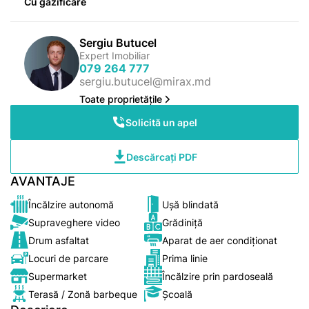
Cu gazificare
Sergiu Butucel
Expert Imobiliar
079 264 777
sergiu.butucel@mirax.md
Toate proprietățile
Solicită un apel
Descărcați PDF
AVANTAJE
Încălzire autonomă
Ușă blindată
Supraveghere video
Grădiniță
Drum asfaltat
Aparat de aer condiționat
Locuri de parcare
Prima linie
Supermarket
Încălzire prin pardoseală
Terasă / Zonă barbeque
Școală