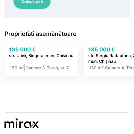
Proprietăți asemănătoare
185 000 €
185 000 €
str. Unirii, Sîngera, mun. Chisinau
str. Sergiu Radauțanu,
mun. Chișinău
2
2
150 m
Camere 3
Teren, ari 7
150 m
Camere 4
Tere