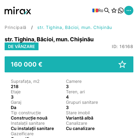
Ro
Principală
str. Tighina, Băcioi, mun. Chișinău
str. Tighina, Băcioi, mun. Chișinău
DE VÂNZARE
ID: 16168
160 000 €
Suprafața, m2
Camere
218
3
Etaje
Teren, ari
3
4
Garaj
Grupuri sanitare
Da
3
Tip construcție
Stare imobil
Construcție nouă
Variantă albă
Instalații sanitare
Canalizare
Cu instalații sanitare
Cu canalizare
Gazeificare