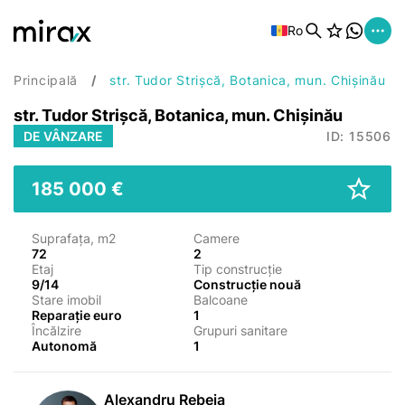
Ro
Principală
str. Tudor Strișcă, Botanica, mun. Chișinău
str. Tudor Strișcă, Botanica, mun. Chișinău
DE VÂNZARE
ID: 15506
185 000 €
Suprafața, m2
Camere
72
2
Etaj
Tip construcție
9/14
Construcție nouă
Stare imobil
Balcoane
Reparație euro
1
Încălzire
Grupuri sanitare
Autonomă
1
Alexandru Rebeja