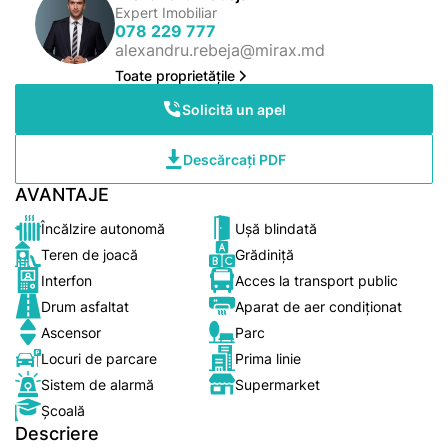
Expert Imobiliar
078 229 777
alexandru.rebeja@mirax.md
Toate proprietățile
Solicită un apel
Descărcați PDF
AVANTAJE
Încălzire autonomă
Ușă blindată
Teren de joacă
Grădiniță
Interfon
Acces la transport public
Drum asfaltat
Aparat de aer condiționat
Ascensor
Parc
Locuri de parcare
Prima linie
Sistem de alarmă
Supermarket
Școală
Descriere