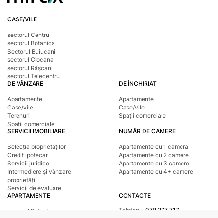
CASE/VILE
sectorul Centru
sectorul Botanica
Sectorul Buiucani
sectorul Ciocana
sectorul Râșcani
sectorul Telecentru
DE VÂNZARE
DE ÎNCHIRIAT
Apartamente
Apartamente
Case/vile
Case/vile
Terenuri
Spații comerciale
Spații comerciale
SERVICII IMOBILIARE
NUMĂR DE CAMERE
Selecția proprietăților
Apartamente cu 1 cameră
Credit ipotecar
Apartamente cu 2 camere
Servicii juridice
Apartamente cu 3 camere
Intermediere și vânzare
Apartamente cu 4+ camere
proprietăți
Servicii de evaluare
APARTAMENTE
CONTACTE
Telefon
078 277 717
sectorul Botanica
Adresa
str. Tighina, 24