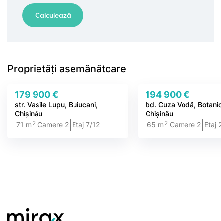
Proprietăți asemănătoare
179 900 €
194 900 €
str. Vasile Lupu, Buiucani,
bd. Cuza Vodă, Botani
Chișinău
Chișinău
2
2
71 m
Camere 2
Etaj 7/12
65 m
Camere 2
Etaj 