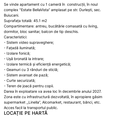
Se vinde apartament cu 1 cameră în construcții, în noul
complex "Estate BellaVista” amplasat pe str. Durlești, sec.
Buiucani.
Suprafața totală: 45.1 m2
Compartimentare: antreu, bucătărie comasată cu living,
dormitor, bloc sanitar, balcon de tip deschis.
Caracteristici:
- Sistem video supraveghere;
- Fațadă iluminată;
- Izolare fonică;
- Ușă bronată la intrare;
- Izolare termică și eficiență energetică;
- Geamuri cu 3 rânduri de sticlă;
- Sistem avansat de pază;
- Curte securizată;
- Teren de joacă pentru copii.
Darea în exploatare va avea loc în decembrie anului 2027.
Zona este cu infrastructură dezvoltată, în apropiere găsim
supermarket ,,Linella”, Alcomarket, restaurant, bănci, etc.
Acces facil la transportul public.
LOCAȚIE PE HARTĂ