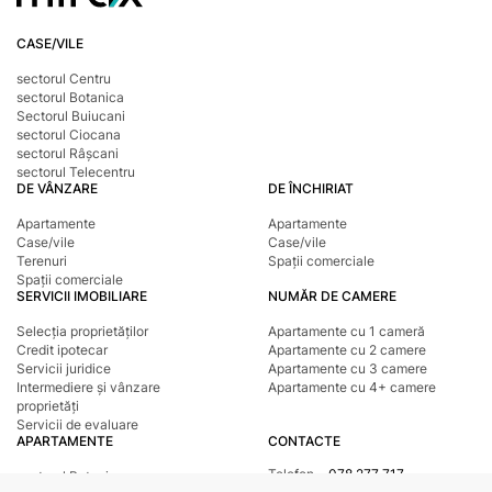
CASE/VILE
sectorul Centru
sectorul Botanica
Sectorul Buiucani
sectorul Ciocana
sectorul Râșcani
sectorul Telecentru
DE VÂNZARE
DE ÎNCHIRIAT
Apartamente
Apartamente
Case/vile
Case/vile
Terenuri
Spații comerciale
Spații comerciale
SERVICII IMOBILIARE
NUMĂR DE CAMERE
Selecția proprietăților
Apartamente cu 1 cameră
Credit ipotecar
Apartamente cu 2 camere
Servicii juridice
Apartamente cu 3 camere
Intermediere și vânzare
Apartamente cu 4+ camere
proprietăți
Servicii de evaluare
APARTAMENTE
CONTACTE
Telefon
078 277 717
sectorul Botanica
Adresa
str. Tighina, 24