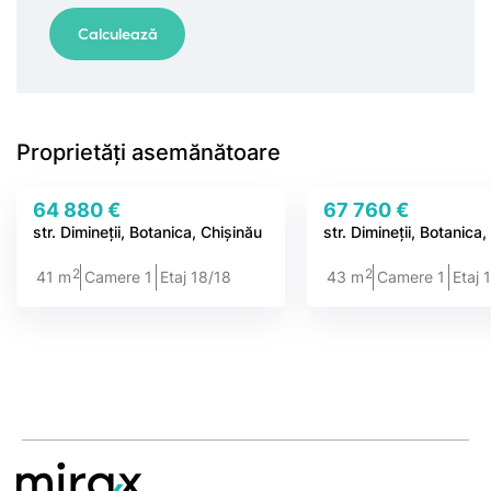
Proprietăți asemănătoare
64 880 €
67 760 €
str. Dimineții, Botanica, Chișinău
str. Dimineții, Botanica
2
2
41 m
Camere 1
Etaj 18/18
43 m
Camere 1
Etaj 