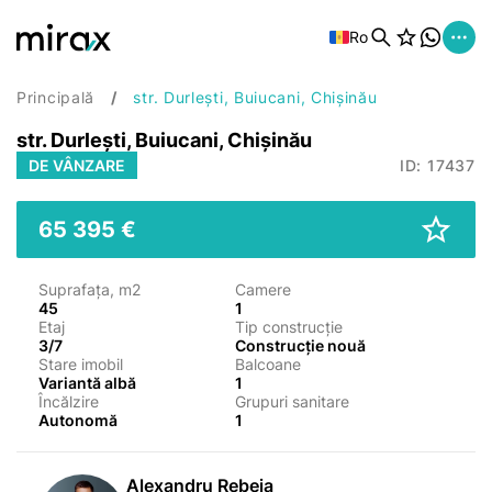
Ro
Principală
str. Durlești, Buiucani, Chișinău
str. Durlești, Buiucani, Chișinău
DE VÂNZARE
ID: 17437
65 395 €
Suprafața, m2
Camere
45
1
Etaj
Tip construcție
3/7
Construcție nouă
Stare imobil
Balcoane
Variantă albă
1
Încălzire
Grupuri sanitare
Autonomă
1
Alexandru Rebeja