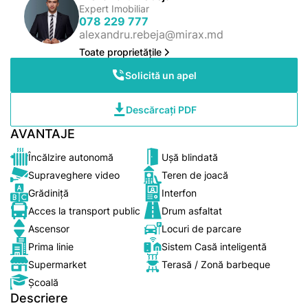
Expert Imobiliar
078 229 777
alexandru.rebeja@mirax.md
Toate proprietățile
Solicită un apel
Descărcați PDF
AVANTAJE
Încălzire autonomă
Ușă blindată
Supraveghere video
Teren de joacă
Grădiniță
Interfon
Acces la transport public
Drum asfaltat
Ascensor
Locuri de parcare
Prima linie
Sistem Casă inteligentă
Supermarket
Terasă / Zonă barbeque
Școală
Descriere