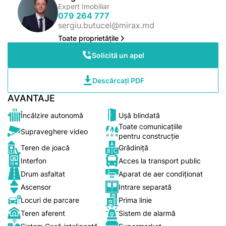
Expert Imobiliar
079 264 777
sergiu.butucel@mirax.md
Toate proprietățile
Solicită un apel
Descărcați PDF
AVANTAJE
Încălzire autonomă
Ușă blindată
Toate comunicațiile
Supraveghere video
pentru construcție
Teren de joacă
Grădiniță
Interfon
Acces la transport public
Drum asfaltat
Aparat de aer condiționat
Ascensor
Intrare separată
Locuri de parcare
Prima linie
Teren aferent
Sistem de alarmă