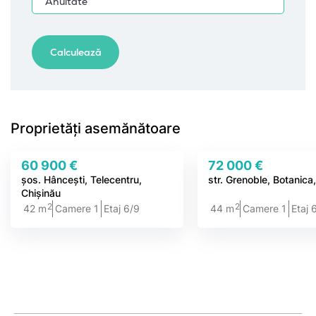
Proprietăți asemănătoare
60 900 €
72 000 €
șos. Hâncești, Telecentru,
str. Grenoble, Botanica
Chișinău
2
2
42 m
Camere 1
Etaj 6/9
44 m
Camere 1
Etaj 