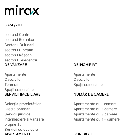
CASE/VILE
sectorul Centru
sectorul Botanica
Sectorul Buiucani
sectorul Ciocana
sectorul Râșcani
sectorul Telecentru
DE VÂNZARE
DE ÎNCHIRIAT
Apartamente
Apartamente
Case/vile
Case/vile
Terenuri
Spații comerciale
Spații comerciale
SERVICII IMOBILIARE
NUMĂR DE CAMERE
Selecția proprietăților
Apartamente cu 1 cameră
Credit ipotecar
Apartamente cu 2 camere
Servicii juridice
Apartamente cu 3 camere
Intermediere și vânzare
Apartamente cu 4+ camere
proprietăți
Servicii de evaluare
APARTAMENTE
CONTACTE