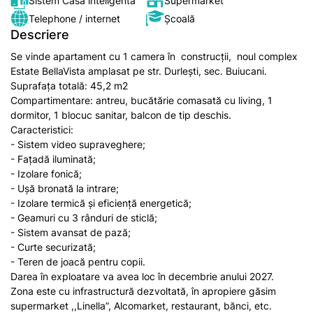
Sistem Casă inteligentă
Supermarket
Telephone / internet
Școală
Descriere
Se vinde apartament cu 1 camera în construcții, noul complex
Estate BellaVista amplasat pe str. Durlești, sec. Buiucani.
Suprafața totală: 45,2 m2
Compartimentare: antreu, bucătărie comasată cu living, 1
dormitor, 1 blocuc sanitar, balcon de tip deschis.
Caracteristici:
- Sistem video supraveghere;
- Fațadă iluminată;
- Izolare fonică;
- Ușă bronată la intrare;
- Izolare termică și eficiență energetică;
- Geamuri cu 3 rânduri de sticlă;
- Sistem avansat de pază;
- Curte securizată;
- Teren de joacă pentru copii.
Darea în exploatare va avea loc în decembrie anului 2027.
Zona este cu infrastructură dezvoltată, în apropiere găsim
supermarket ,,Linella”, Alcomarket, restaurant, bănci, etc.