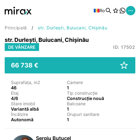
Ro
Principală
str. Durlești, Buiucani, Chișinău
str. Durlești, Buiucani, Chișinău
DE VÂNZARE
ID: 17502
66 738 €
Suprafața, m2
Camere
46
1
Etaj
Tip construcție
4/6
Construcție nouă
Stare imobil
Balcoane
Variantă albă
1
Încălzire
Grupuri sanitare
Autonomă
1
Sergiu Butucel