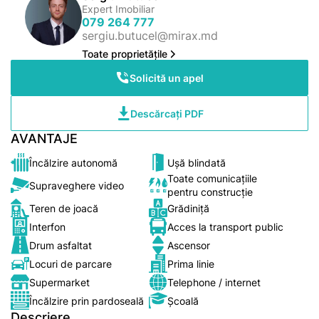
Expert Imobiliar
079 264 777
sergiu.butucel@mirax.md
Toate proprietățile
Solicită un apel
Descărcați PDF
AVANTAJE
Încălzire autonomă
Ușă blindată
Toate comunicațiile
Supraveghere video
pentru construcție
Teren de joacă
Grădiniță
Interfon
Acces la transport public
Drum asfaltat
Ascensor
Locuri de parcare
Prima linie
Supermarket
Telephone / internet
Încălzire prin pardoseală
Școală
Descriere