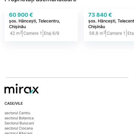
60 900 €
73 840 €
șos. Hâncești, Telecentru,
șos. Hâncești, Telecen
Chișinău
Chișinău
2
2
42 m
Camere 1
Etaj 6/9
56.8 m
Camere 1
Eta
CASE/VILE
sectorul Centru
sectorul Botanica
Sectorul Buiucani
sectorul Ciocana
sectorul Râșcani