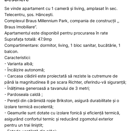
Se vinde apartament cu 1 cameră și living, amplasat în sec.
Telecentru, șos. Hâncești.
Complexul Braus Millennium Park, compania de construcții ,,
Braus Imobiliare”.
Apartamentul este disponibil pentru procurarea în rate
Suprafața totală: 47.9mp
Compartimentare: dormitor, living, 1 bloc sanitar, bucătărie, 1
balcon.
Caracteristici:
- Varianta albă;
- Încălzire autonomă;
- Carcasa clădirii este proiectată să reziste la cutremure de
până la magnitudinea 8 pe scara Richter, oferindu-vă siguranță;
- Înălțimea generoasă a tavanului de 3 metri;
- Pardoseala caldă ;
- Pereții din cărămidă roșie Brikston, asigură durabilitate și o
izolare termică excelentă;
- Geamurile sunt dotate cu izolare fonică și eficiență termică,
asigurând confortul termic și reducând zgomotul exterior
pentru un trai liniștit;