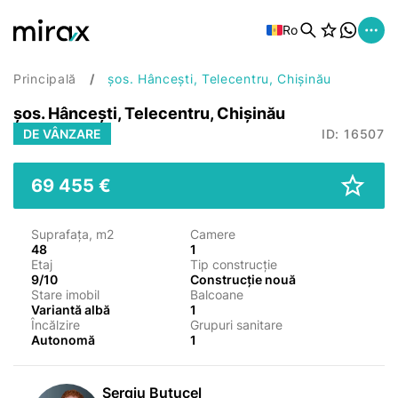
Ro
Principală
șos. Hâncești, Telecentru, Chișinău
șos. Hâncești, Telecentru, Chișinău
DE VÂNZARE
ID: 16507
69 455 €
Suprafața, m2
Camere
48
1
Etaj
Tip construcție
9/10
Construcție nouă
Stare imobil
Balcoane
Variantă albă
1
Încălzire
Grupuri sanitare
Autonomă
1
Sergiu Butucel