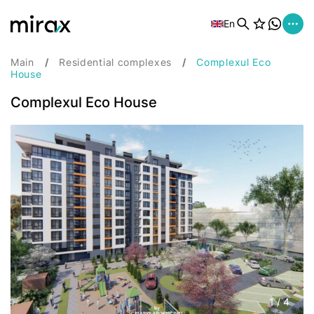
En
Main
Residential complexes
Complexul Eco
House
Complexul Eco House
1
/
4