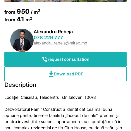
950
2
from
/ m
41
2
from
m
Alexandru Rebeja
078 229 777
alexandru.rebeja@mirax.md
request consultation
Download PDF
Description
Locație: Chișinău, Telecentru, str. Ialoveni 100/3
Dezvoltatorul Pamir Construct a identificat cea mai bună
opțiune pentru tinerele familii la „început de cale”, precum și
pentru investiții de succes: apartamente cu suprafață mică în
noul complex rezidențial de tip Club House, cu două scări și o