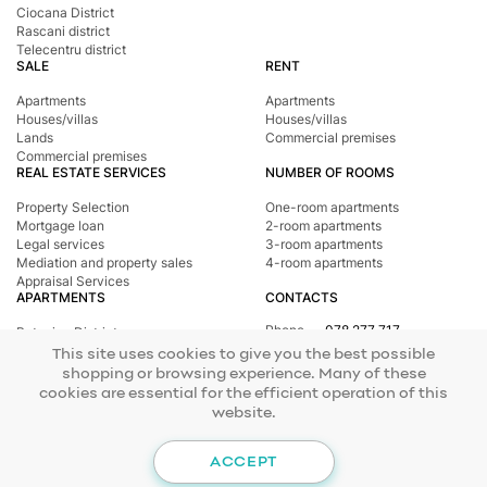
Ciocana District
Rascani district
Telecentru district
SALE
RENT
Apartments
Apartments
Houses/villas
Houses/villas
Lands
Commercial premises
Commercial premises
REAL ESTATE SERVICES
NUMBER OF ROOMS
Property Selection
One-room apartments
Mortgage loan
2-room apartments
Legal services
3-room apartments
Mediation and property sales
4-room apartments
Appraisal Services
APARTMENTS
CONTACTS
Phone
078 277 717
Botanica District
Address
st. Tighina, 24
Buiucani District
This site uses cookies to give you the best possible
E-mail
office@mirax.md
Central district
shopping or browsing experience. Many of these
Ciocana District
cookies are essential for the efficient operation of this
Rascani district
website.
Telecentru district
© 2026 Copyright Mirax Imobiliare
Site development - ilab.md
ACCEPT