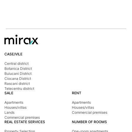
CASE/VILE
Central district
Botanica District
Buiucani District
Ciocana District
Rascani district
Telecentru district
SALE
RENT
Apartments
Apartments
Houses/villas
Houses/villas
Lands
Commercial premises
Commercial premises
REAL ESTATE SERVICES
NUMBER OF ROOMS
Property Selection
One-room apartments