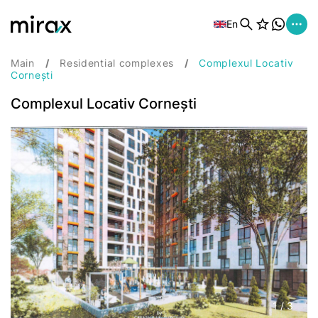
En
Main
Residential complexes
Complexul Locativ
Cornești
Complexul Locativ Cornești
1
/
3