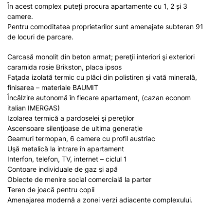
În acest complex puteți procura apartamente cu 1, 2 și 3
camere.
Pentru comoditatea proprietarilor sunt amenajate subteran 91
de locuri de parcare.
Carcasă monolit din beton armat; pereţii interiori şi exteriori
caramida rosie Brikston, placa ipsos
Faţada izolată termic cu plăci din polistiren și vată minerală,
finisarea – materiale BAUMIT
Încălzire autonomă în fiecare apartament, (cazan econom
italian IMERGAS)
Izolarea termică a pardoselei şi pereţilor
Ascensoare silenţioase de ultima generație
Geamuri termopan, 6 camere cu profil austriac
Uşă metalică la intrare în apartament
Interfon, telefon, TV, internet – ciclul 1
Contoare individuale de gaz şi apă
Obiecte de menire social comercială la parter
Teren de joacă pentru copii
Amenajarea modernă a zonei verzi adiacente complexului.